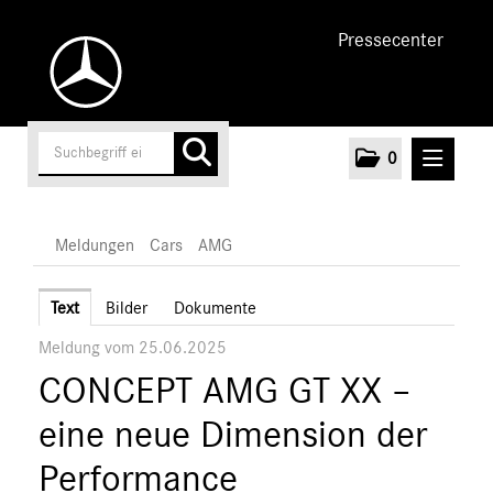
Pressecenter
0
MELDUNGEN
Meldungen
Cars
AMG
Unternehmen
Text
Bilder
Dokumente
Meldung vom 25.06.2025
Cars
CONCEPT AMG GT XX –
AMG
A-Klasse
eine neue Dimension der
C-Klasse
Performance
E-Klasse