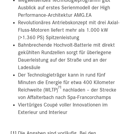
Wegweisendes Technologieprogramm gibt
Ausblick auf erstes Serienmodell der High
MEDIA
Performance-Architektur AMG.EA
Revolutionäres Antriebskonzept mit drei Axial-
ÜBER UNS
Fluss-Motoren liefert mehr als 1.000 kW
ANSPRECHPARTNER
(>1.360 PS) Spitzenleistung
Bahnbrechende Hochvolt-Batterie mit direkt
gekühlten Rundzellen sorgt für überlegene
Dauerleistung auf der Straße und an der
Ladesäule
Der Technologieträger kann in rund fünf
Minuten die Energie für etwa 400 Kilometer
[1]
Reichweite (WLTP)
nachladen – der Strecke
von Affalterbach nach Spa-Francorchamps
Viertüriges Coupé voller Innovationen im
Exterieur und Interieur
[1]
Die Angaben sind vorläufig. Bei den