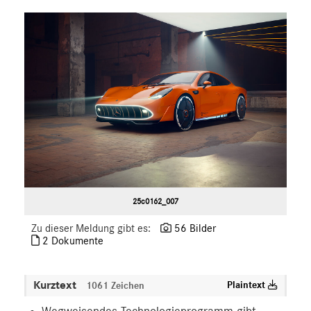
S-Klasse
SL
SLC
GLC
GLE
GT R
GT C
GT 4-Türer Coupé
CLA
EQ
25c0162_007
Maybach
Mercedes-Benz
Zu dieser Meldung gibt es:
56 Bilder
2 Dokumente
smart
G-Klasse
Kurztext
Plaintext
Vans
1061 Zeichen
Marken & Produkte