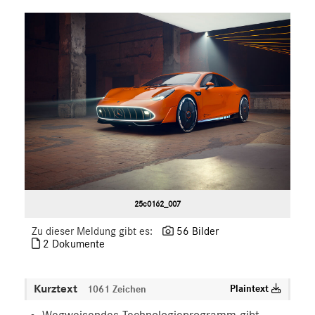
S-Klasse
SL
SLC
GLC
GLE
GT R
GT C
GT 4-Türer Coupé
CLA
EQ
25c0162_007
Maybach
Mercedes-Benz
Zu dieser Meldung gibt es:
56 Bilder
2 Dokumente
smart
G-Klasse
Kurztext
Plaintext
Vans
1061 Zeichen
Marken & Produkte