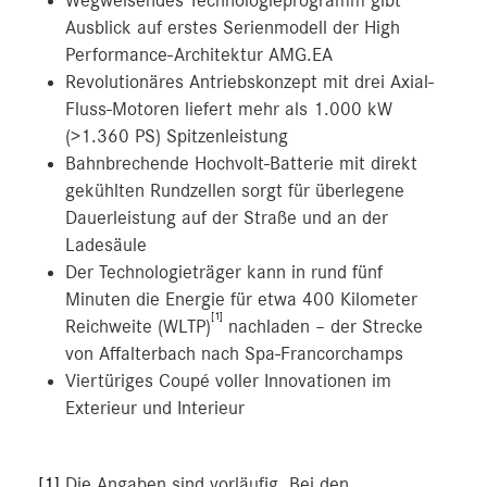
Wegweisendes Technologieprogramm gibt
Ausblick auf erstes Serienmodell der High
MEDIA
Performance-Architektur AMG.EA
Revolutionäres Antriebskonzept mit drei Axial-
ÜBER UNS
Fluss-Motoren liefert mehr als 1.000 kW
ANSPRECHPARTNER
(>1.360 PS) Spitzenleistung
Bahnbrechende Hochvolt-Batterie mit direkt
gekühlten Rundzellen sorgt für überlegene
Dauerleistung auf der Straße und an der
Ladesäule
Der Technologieträger kann in rund fünf
Minuten die Energie für etwa 400 Kilometer
[1]
Reichweite (WLTP)
nachladen – der Strecke
von Affalterbach nach Spa-Francorchamps
Viertüriges Coupé voller Innovationen im
Exterieur und Interieur
[1]
Die Angaben sind vorläufig. Bei den