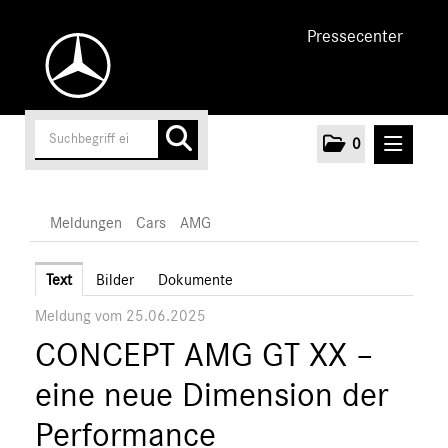
Pressecenter
0
MELDUNGEN
Meldungen
Cars
AMG
Unternehmen
Text
Bilder
Dokumente
Meldung vom 25.06.2025
Cars
CONCEPT AMG GT XX –
AMG
A-Klasse
eine neue Dimension der
C-Klasse
Performance
E-Klasse