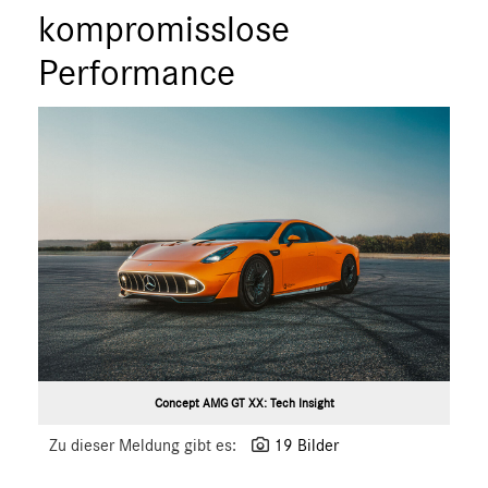
S-Klasse
kompromisslose
SL
Performance
SLC
GLC
GLE
GT R
GT C
GT 4-Türer Coupé
CLA
EQ
Maybach
Mercedes-Benz
smart
Concept AMG GT XX: Tech Insight
G-Klasse
Zu dieser Meldung gibt es:
19 Bilder
Vans
Marken & Produkte