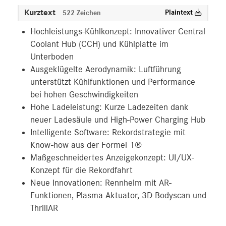
Kurztext
Plaintext
522 Zeichen
MEDIA
Hochleistungs-Kühlkonzept: Innovativer Central
ÜBER UNS
Coolant Hub (CCH) und Kühlplatte im
Unterboden
ANSPRECHPARTNER
Ausgeklügelte Aerodynamik: Luftführung
unterstützt Kühlfunktionen und Performance
bei hohen Geschwindigkeiten
Hohe Ladeleistung: Kurze Ladezeiten dank
neuer Ladesäule und High-Power Charging Hub
Intelligente Software: Rekordstrategie mit
Know-how aus der Formel 1®
Maßgeschneidertes Anzeigekonzept: UI/UX-
Konzept für die Rekordfahrt
Neue Innovationen: Rennhelm mit AR-
Funktionen, Plasma Aktuator, 3D Bodyscan und
ThrillAR