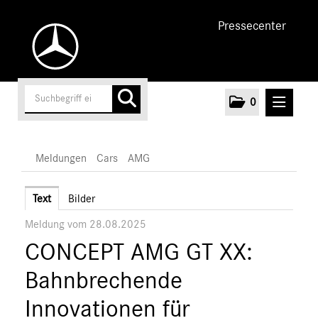
Pressecenter
0
MELDUNGEN
Meldungen
Cars
AMG
Unternehmen
Text
Bilder
Meldung vom 28.08.2025
Cars
CONCEPT AMG GT XX:
AMG
A-Klasse
Bahnbrechende
C-Klasse
Innovationen für
E-Klasse