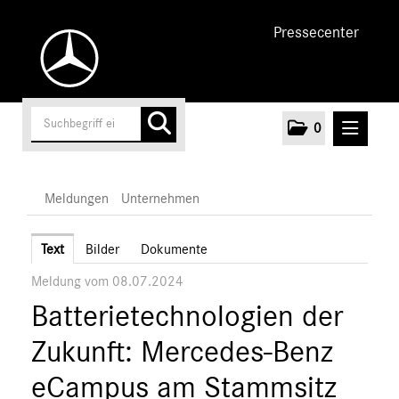
Pressecenter
0
MELDUNGEN
Meldungen
Unternehmen
Unternehmen
Text
Bilder
Dokumente
Meldung vom 08.07.2024
Marken & Produkte
Batterietechnologien der
MEDIA
Zukunft: Mercedes-Benz
ÜBER UNS
eCampus am Stammsitz
ANSPRECHPARTNER