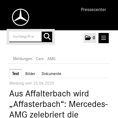
Pressecenter
0
MELDUNGEN
Meldungen
Cars
AMG
Unternehmen
Text
Bilder
Dokumente
Meldung vom 25.06.2025
Cars
Aus Affalterbach wird
AMG
A-Klasse
„Affasterbach“: Mercedes-
C-Klasse
AMG zelebriert die
E-Klasse