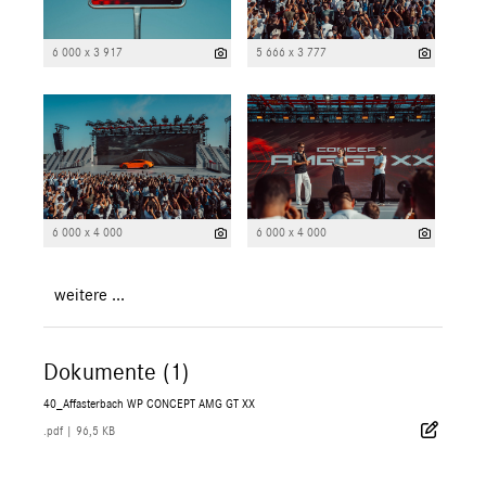
6 000 x 3 917
5 666 x 3 777
6 000 x 4 000
6 000 x 4 000
weitere ...
Dokumente (1)
40_Affasterbach WP CONCEPT AMG GT XX
.pdf
|
96,5 KB