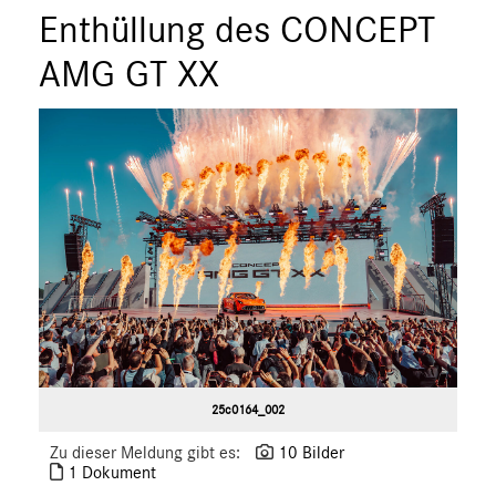
S-Klasse
Enthüllung des CONCEPT
SL
AMG GT XX
SLC
GLC
GLE
GT R
GT C
GT 4-Türer Coupé
CLA
EQ
Maybach
Mercedes-Benz
smart
25c0164_002
G-Klasse
Zu dieser Meldung gibt es:
10 Bilder
Vans
1 Dokument
Marken & Produkte