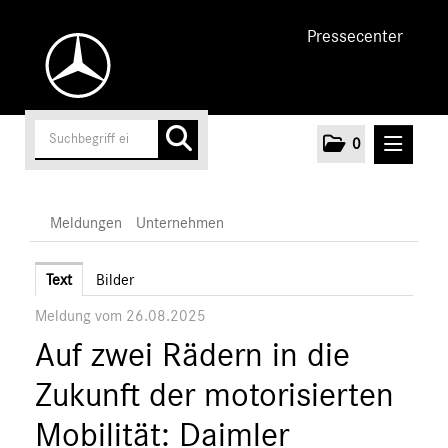
Pressecenter
0
MELDUNGEN
Meldungen
Unternehmen
Unternehmen
Text
Bilder
Meldung vom 26.08.2025
Marken & Produkte
Auf zwei Rädern in die
MEDIA
Zukunft der motorisierten
ÜBER UNS
Mobilität: Daimler
ANSPRECHPARTNER