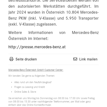
Betriebsstandorte. Die Servicearbeiten werden von
den autorisierten Werkstätten durchgeführt. Im
Jahr 2024 wurden in Österreich 10.804 Mercedes-
Benz PKW (inkl. V-Klasse) und 5.950 Transporter
(exkl. V-Klasse) zugelassen.
Weitere Informationen von Mercedes-Benz
Österreich im Internet:
http://presse.mercedes-benz.at
Seite drucken
Link mailen
Mercedes-Benz Österreich GmbH Customer Center:
Wir beraten Sie gerne zu folgenden Themen:
Alles rund um den Neufahrzeugkauf
Fragen zu Leasing und Kredit
Online Sales & Store
Sie erreichen uns Montag bis Donnerstag von 08:00 bis 17:00 Uhr sowie Freitag
von 08:00 bis 15:30 unter nachfolgender Telefonnummer, per Mail oder ganz
einfach über das Online Kontaktformular.