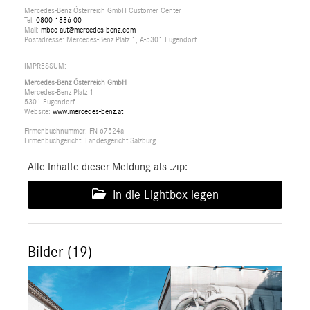
Mercedes-Benz Österreich GmbH Customer Center
Tel:
0800 1886 00
Mail:
mbcc-aut@mercedes-benz.com
Postadresse: Mercedes-Benz Platz 1, A-5301 Eugendorf
IMPRESSUM:
Mercedes-Benz Österreich GmbH
Mercedes-Benz Platz 1
5301 Eugendorf
Website:
www.mercedes-benz.at
Firmenbuchnummer: FN 67524a
Firmenbuchgericht: Landesgericht Salzburg
Alle Inhalte dieser Meldung als .zip:
In die Lightbox legen
Bilder (19)