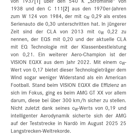
von 1937
[1]
über den 540 K „Stromlinie“ von
1938 und den C 111
[2]
aus den 1970er-Jahren
zum W 124 von 1984, der mit c
0,29 als erstes
W
Serienauto die 0,30 unterschritten hat. In jüngerer
Zeit sind der CLA von 2013 mit c
0,22 zu
W
nennen, der EQS mit 0,20 und der aktuelle CLA
mit EQ Technologie mit der Klassenbestleistung
von 0,21. Ein weiterer Aero-Champion ist der
VISION EQXX aus dem Jahr 2022. Mit einem c
-
W
Wert von 0,17 bietet dieser Technologieträger dem
Wind sogar weniger Widerstand als ein American
Football. Stand beim VISION EQXX die Effizienz an
sich im Fokus, ging es beim AMG GT XX vor allem
darum, diese bei über 300 km/h sicher zu stellen.
Nicht zuletzt dank seines c
-Werts von 0,19 und
W
intelligenter Aerodynamik sicherte sich der AMG
auf der Teststrecke in Nardò im August 2025 25
Langstrecken-Weltrekorde.