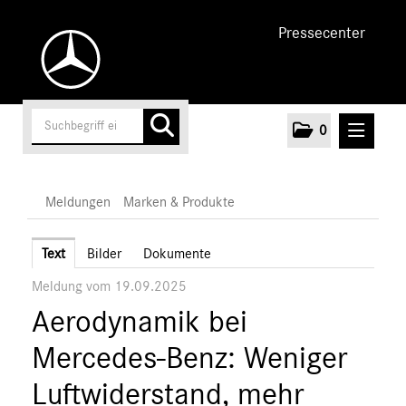
Pressecenter
0
MELDUNGEN
Meldungen
Marken & Produkte
Unternehmen
Text
Bilder
Dokumente
Meldung vom 19.09.2025
Cars
Aerodynamik bei
Vans
Marken & Produkte
Mercedes-Benz: Weniger
MEDIA
Luftwiderstand, mehr