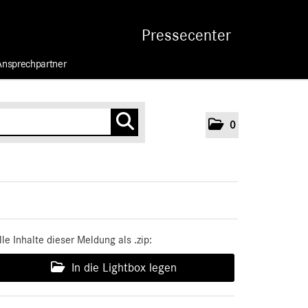
Pressecenter
Ansprechpartner
0
lle Inhalte dieser Meldung als .zip:
In die Lightbox legen