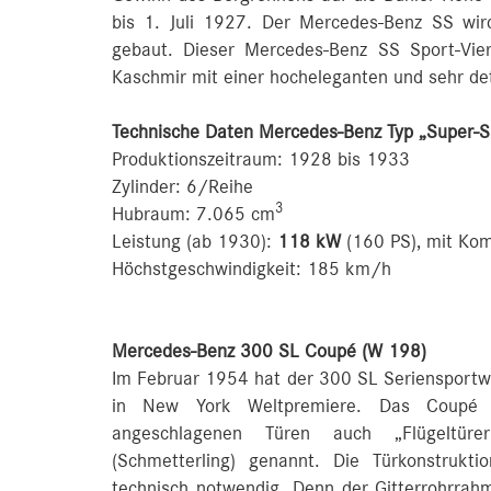
bis 1. Juli 1927. Der Mercedes-Benz SS wi
gebaut. Dieser Mercedes-Benz SS Sport-Vie
Kaschmir mit einer hocheleganten und sehr det
Technische Daten Mercedes-Benz Typ „Super-S
Produktionszeitraum: 1928 bis 1933
Zylinder: 6/Reihe
3
Hubraum: 7.065 cm
Leistung (ab 1930):
118 kW
(160 PS), mit Ko
Höchstgeschwindigkeit: 185 km/h
Mercedes-Benz 300 SL Coupé (W 198)
Im Februar 1954 hat der 300 SL Seriensportw
in New York Weltpremiere. Das Coupé w
angeschlagenen Türen auch „Flügeltürer
(Schmetterling) genannt. Die Türkonstrukti
technisch notwendig. Denn der Gitterrohrrahm