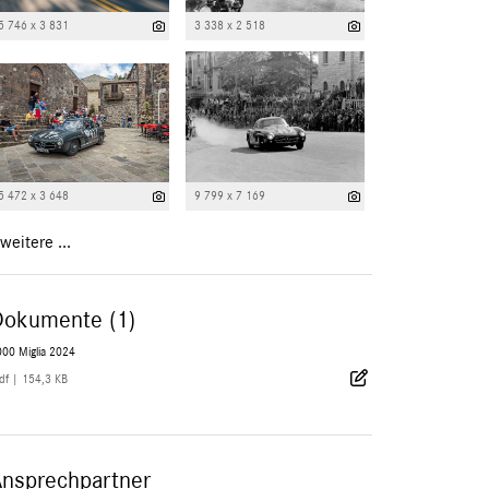
5 746 x 3 831
3 338 x 2 518
5 472 x 3 648
9 799 x 7 169
weitere ...
Dokumente (1)
000 Miglia 2024
df
|
154,3 KB
Ansprechpartner