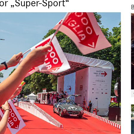
or „Super-Sport“
B