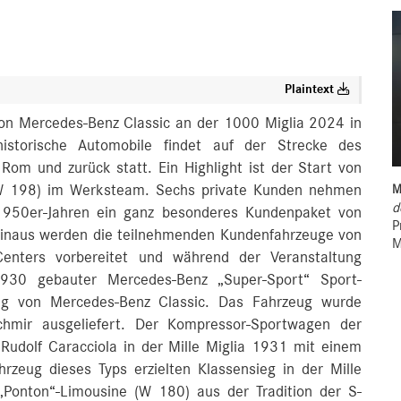
Plaintext
n Mercedes-Benz Classic an der 1000 Miglia 2024 in
r historische Automobile findet auf der Strecke des
om und zurück statt. Ein Highlight ist der Start von
(W 198) im Werksteam. Sechs private Kunden nehmen
M
d
950er-Jahren ein ganz besonderes Kundenpaket von
P
hinaus werden die teilnehmenden Kundenfahrzeuge von
M
enters vorbereitet und während der Veranstaltung
1930 gebauter Mercedes-Benz „Super-Sport“ Sport-
ng von Mercedes-Benz Classic. Das Fahrzeug wurde
hmir ausgeliefert. Der Kompressor-Sportwagen der
Rudolf Caracciola in der Mille Miglia 1931 mit einem
zeug dieses Typs erzielten Klassensieg in der Mille
Ponton“-Limousine (W 180) aus der Tradition der S-