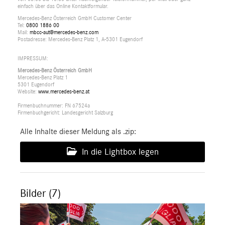
einfach über das Online Kontaktformular.
Mercedes-Benz Österreich GmbH Customer Center
Tel:
0800 1886 00
Mail:
mbcc-aut@mercedes-benz.com
Postadresse: Mercedes-Benz Platz 1, A-5301 Eugendorf
IMPRESSUM:
Mercedes-Benz Österreich GmbH
Mercedes-Benz Platz 1
5301 Eugendorf
Website:
www.mercedes-benz.at
Firmenbuchnummer: FN 67524a
Firmenbuchgericht: Landesgericht Salzburg
Alle Inhalte dieser Meldung als .zip:
In die Lightbox legen
Bilder (7)