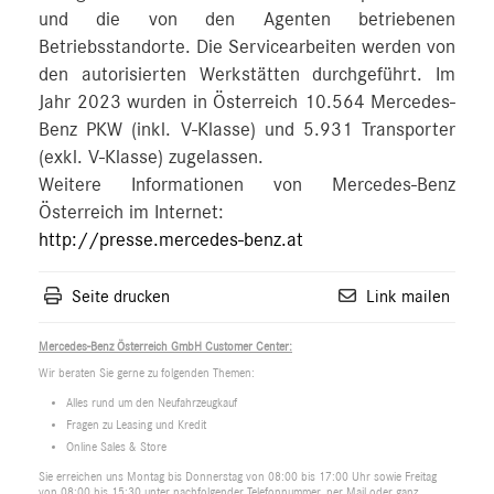
und die von den Agenten betriebenen
Betriebsstandorte. Die Servicearbeiten werden von
den autorisierten Werkstätten durchgeführt. Im
Jahr 2023 wurden in Österreich 10.564 Mercedes-
Benz PKW (inkl. V-Klasse) und 5.931 Transporter
(exkl. V-Klasse) zugelassen.
Weitere Informationen von Mercedes-Benz
Österreich im Internet:
http://presse.mercedes-benz.at
Seite drucken
Link mailen
Mercedes-Benz Österreich GmbH Customer Center:
Wir beraten Sie gerne zu folgenden Themen:
Alles rund um den Neufahrzeugkauf
Fragen zu Leasing und Kredit
Online Sales & Store
Sie erreichen uns Montag bis Donnerstag von 08:00 bis 17:00 Uhr sowie Freitag
von 08:00 bis 15:30 unter nachfolgender Telefonnummer, per Mail oder ganz