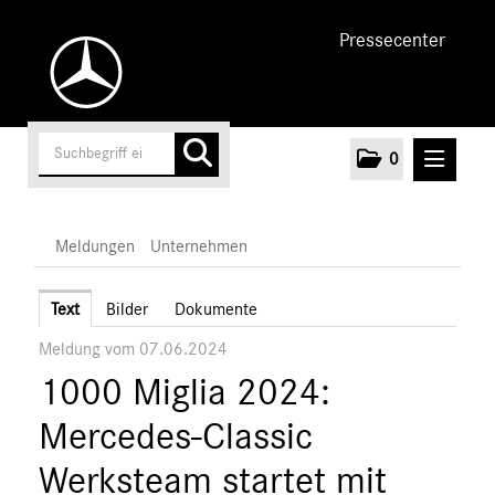
Pressecenter
0
MELDUNGEN
Meldungen
Unternehmen
Unternehmen
Text
Bilder
Dokumente
Meldung vom 07.06.2024
Marken & Produkte
1000 Miglia 2024:
MEDIA
Mercedes-Classic
ÜBER UNS
Werksteam startet mit
ANSPRECHPARTNER