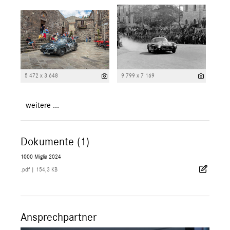
5 472 x 3 648
9 799 x 7 169
weitere ...
Dokumente (1)
1000 Miglia 2024
.pdf
|
154,3 KB
Ansprechpartner