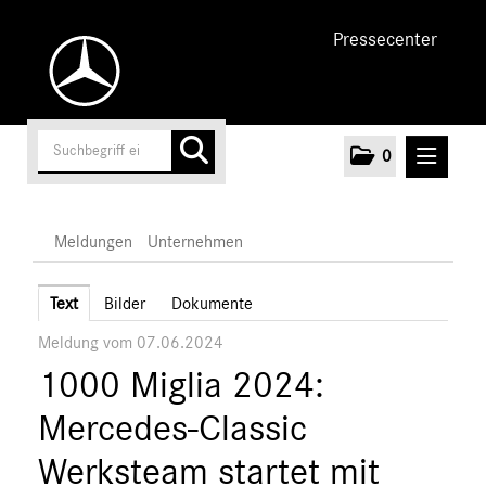
Pressecenter
0
MELDUNGEN
Meldungen
Unternehmen
Unternehmen
Text
Bilder
Dokumente
Meldung vom 07.06.2024
Marken & Produkte
1000 Miglia 2024:
MEDIA
Mercedes-Classic
ÜBER UNS
Werksteam startet mit
ANSPRECHPARTNER