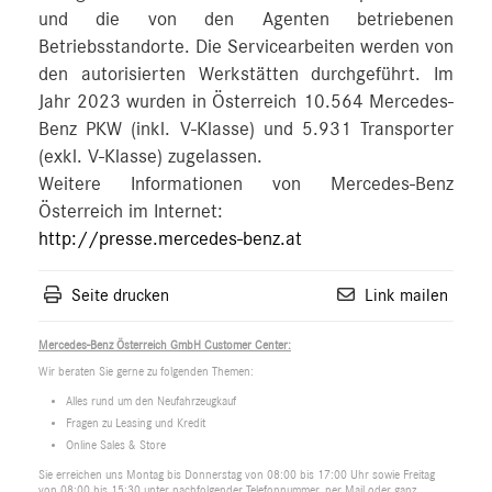
und die von den Agenten betriebenen
Betriebsstandorte. Die Servicearbeiten werden von
den autorisierten Werkstätten durchgeführt. Im
Jahr 2023 wurden in Österreich 10.564 Mercedes-
Benz PKW (inkl. V-Klasse) und 5.931 Transporter
(exkl. V-Klasse) zugelassen.
Weitere Informationen von Mercedes-Benz
Österreich im Internet:
http://presse.mercedes-benz.at
Seite drucken
Link mailen
Mercedes-Benz Österreich GmbH Customer Center:
Wir beraten Sie gerne zu folgenden Themen:
Alles rund um den Neufahrzeugkauf
Fragen zu Leasing und Kredit
Online Sales & Store
Sie erreichen uns Montag bis Donnerstag von 08:00 bis 17:00 Uhr sowie Freitag
von 08:00 bis 15:30 unter nachfolgender Telefonnummer, per Mail oder ganz