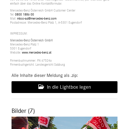
einfach über das Online Kontaktformular.
Mercedes-Benz Österreich GmbH Customer Center
Tel:
0800 1886 00
Mail:
mbcc-aut@mercedes-benz.com
Postadresse: Mercedes-Benz Platz 1, A-5301 Eugendorf
IMPRESSUM:
Mercedes-Benz Österreich GmbH
Mercedes-Benz Platz 1
5301 Eugendorf
Website:
www.mercedes-benz.at
Firmenbuchnummer: FN 67524a
Firmenbuchgericht: Landesgericht Salzburg
Alle Inhalte dieser Meldung als .zip:
In die Lightbox legen
Bilder (7)