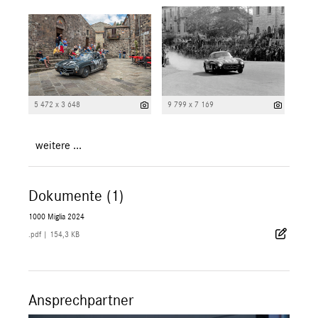
5 472 x 3 648
9 799 x 7 169
weitere ...
Dokumente (1)
1000 Miglia 2024
.pdf
|
154,3 KB
Ansprechpartner