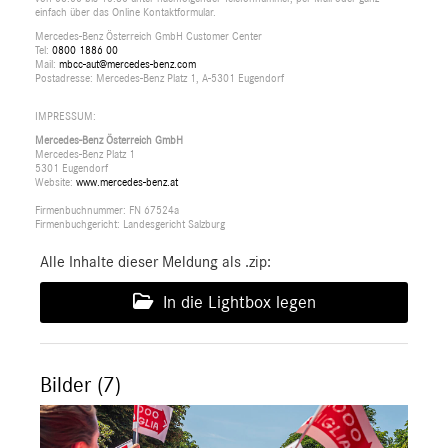
einfach über das Online Kontaktformular.
Mercedes-Benz Österreich GmbH Customer Center
Tel:
0800 1886 00
Mail:
mbcc-aut@mercedes-benz.com
Postadresse: Mercedes-Benz Platz 1, A-5301 Eugendorf
IMPRESSUM:
Mercedes-Benz Österreich GmbH
Mercedes-Benz Platz 1
5301 Eugendorf
Website:
www.mercedes-benz.at
Firmenbuchnummer: FN 67524a
Firmenbuchgericht: Landesgericht Salzburg
Alle Inhalte dieser Meldung als .zip:
In die Lightbox legen
Bilder (7)