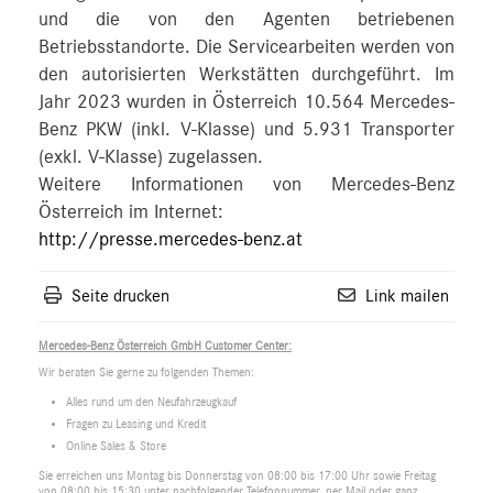
und die von den Agenten betriebenen
Betriebsstandorte. Die Servicearbeiten werden von
den autorisierten Werkstätten durchgeführt. Im
Jahr 2023 wurden in Österreich 10.564 Mercedes-
Benz PKW (inkl. V-Klasse) und 5.931 Transporter
(exkl. V-Klasse) zugelassen.
Weitere Informationen von Mercedes-Benz
Österreich im Internet:
http://presse.mercedes-benz.at
Seite drucken
Link mailen
Mercedes-Benz Österreich GmbH Customer Center:
Wir beraten Sie gerne zu folgenden Themen:
Alles rund um den Neufahrzeugkauf
Fragen zu Leasing und Kredit
Online Sales & Store
Sie erreichen uns Montag bis Donnerstag von 08:00 bis 17:00 Uhr sowie Freitag
von 08:00 bis 15:30 unter nachfolgender Telefonnummer, per Mail oder ganz