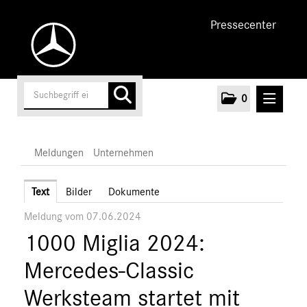
Pressecenter
0
MELDUNGEN
Meldungen
Unternehmen
Unternehmen
Text
Bilder
Dokumente
Meldung vom 07.06.2024
Marken & Produkte
1000 Miglia 2024:
MEDIA
Mercedes-Classic
ÜBER UNS
Werksteam startet mit
ANSPRECHPARTNER