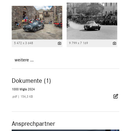
5 472 x 3 648
9 799 x 7 169
weitere ...
Dokumente (1)
1000 Miglia 2024
.pdf
|
154,3 KB
Ansprechpartner